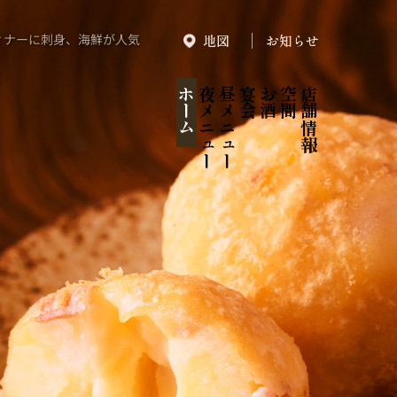
ィナーに刺身、海鮮が人気
地図
お知らせ
ホーム
夜メニュー
昼メニュー
宴会
お酒
空間
店舗情報