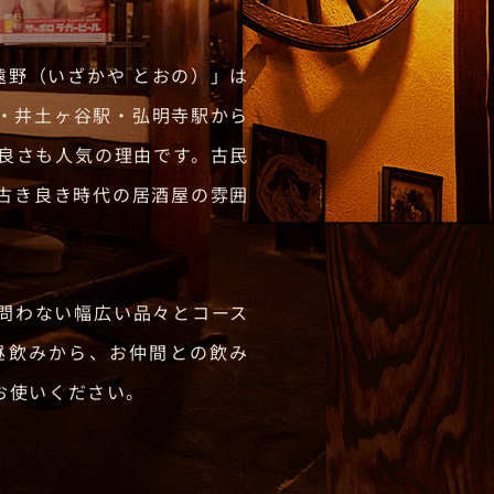
遠野（いざかや とおの）」は
・井土ヶ谷駅・弘明寺駅から
良さも人気の理由です。古民
古き良き時代の居酒屋の雰囲
問わない幅広い品々とコース
昼飲みから、お仲間との飲み
お使いください。